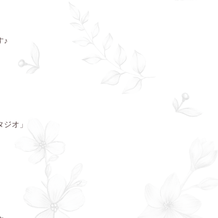
す♪
タジオ」