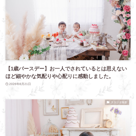
【1歳バースデー】お一人でされているとは思えない
ほど細やかな気配りや心配りに感動しました。
2026年6月21日
スタジオ撮影