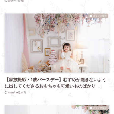
2026年7月8日
スタジオ撮影
【家族撮影・1歳バースデー】むすめが飽きないよう
に出してくださるおもちゃも可愛いものばかり
2026年6月22日
スタジオ撮影