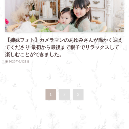
【姉妹フォト】カメラマンのあゆみさんが温かく迎え
てくださり 最初から最後まで親子でリラックスして
楽しむことができました。
2026年6月21日
1
2
3