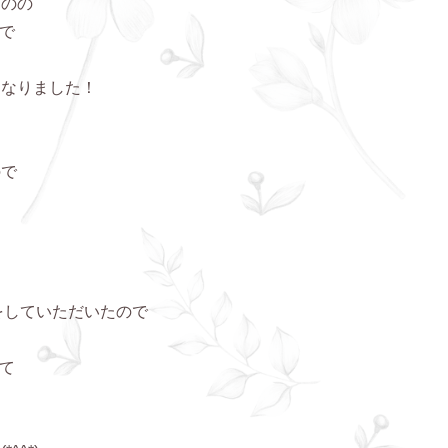
ものの
ので
になりました！
ので
☆
介をしていただいたので
いて