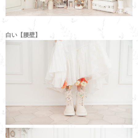
白い【腰壁】